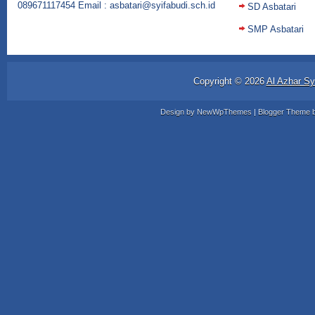
089671117454 Email : asbatari@syifabudi.sch.id
SD Asbatari
SMP Asbatari
Copyright ©
2026
Al Azhar Sy
Design by
NewWpThemes
| Blogger Theme 