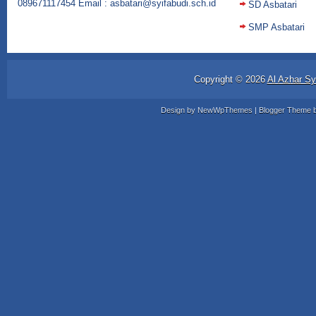
089671117454 Email : asbatari@syifabudi.sch.id
SD Asbatari
SMP Asbatari
Copyright ©
2026
Al Azhar Sy
Design by
NewWpThemes
| Blogger Theme 