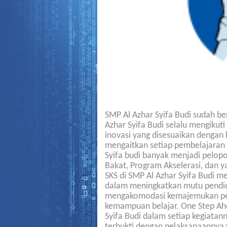
SMP Al Azhar Syifa Budi sudah be
Azhar Syifa Budi selalu mengiku
inovasi yang disesuaikan dengan 
mengaitkan setiap pembelajaran d
Syifa budi banyak menjadi pelop
Bakat, Program Akselerasi, dan 
SKS di SMP Al Azhar Syifa Budi m
dalam meningkatkan mutu pendidi
mengakomodasi kemajemukan pese
kemampuan belajar. One Step Ahe
Syifa Budi dalam setiap kegiata
terbukti dengan pelaksanaannya y