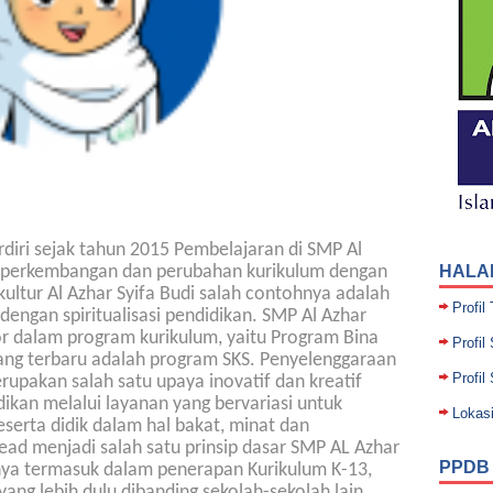
rdiri sejak tahun 2015 Pembelajaran di SMP Al
ti perkembangan dan perubahan kurikulum dengan
HALA
kultur Al Azhar Syifa Budi salah contohnya adalah
Profil
engan spiritualisasi pendidikan. SMP Al Azhar
or dalam program kurikulum, yaitu Program Bina
Profil
yang terbaru adalah program SKS. Penyelenggaraan
Profi
erupakan salah satu upaya inovatif dan kreatif
kan melalui layanan yang bervariasi untuk
Lokas
rta didik dalam hal bakat, minat dan
ad menjadi salah satu prinsip dasar SMP AL Azhar
PPDB
nnya termasuk dalam penerapan Kurikulum K-13,
ang lebih dulu dibanding sekolah-sekolah lain.