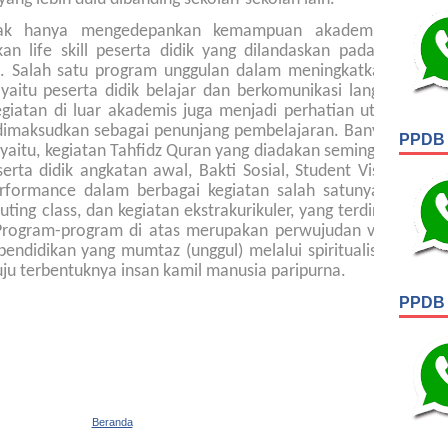
dak hanya mengedepankan kemampuan akademis namun 
n life skill peserta didik yang dilandaskan pada empat pi
i. Salah satu program unggulan dalam meningkatkan kecaka
yaitu peserta didik belajar dan berkomunikasi langsung dal
egiatan di luar akademis juga menjadi perhatian utama dala
i dimaksudkan sebagai penunjang pembelajaran. Banyak sekali 
PPDB
 yaitu, kegiatan Tahfidz Quran yang diadakan seminggu sekali
rta didik angkatan awal, Bakti Sosial, Student Visit ke Aust
erformance dalam berbagai kegiatan salah satunya dalam p
ting class, dan kegiatan ekstrakurikuler, yang terdiri dari ti
. Program-program di atas merupakan perwujudan visi SMP Al
endidikan yang mumtaz (unggul) melalui spiritualisasi pendi
u terbentuknya insan kamil manusia paripurna.
PPDB
Beranda