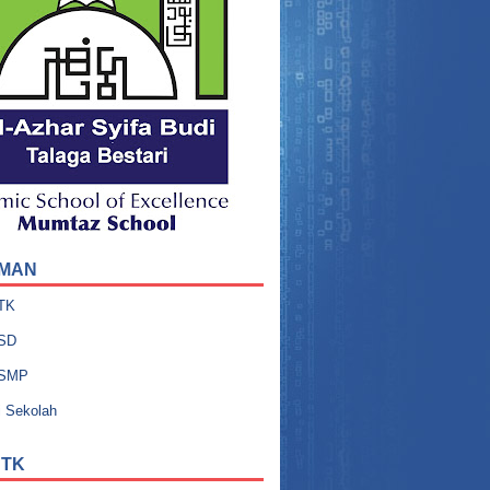
MAN
 TK
 SD
l SMP
i Sekolah
 TK