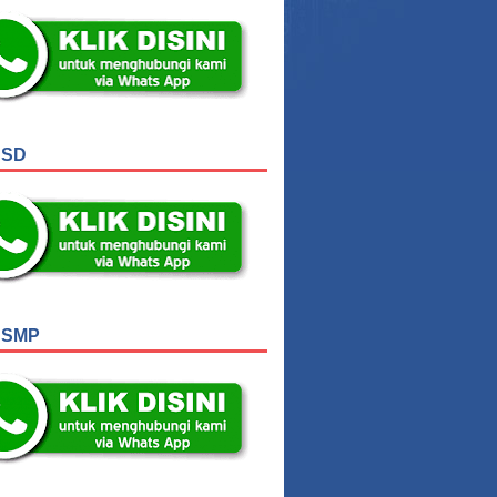
setiap kegiatan
lar yaitu aqidah,
pan peserta didik
am bahasa Inggris
m setiap kegiatan
kegiatan-kegiatan
 SD
, Riyadah Ramadan
ralia dan Jepang,
arade chingay di
lawah, PMR, Dance,
 Azhar Syifa Budi
dikan, kebangsaan
 SMP